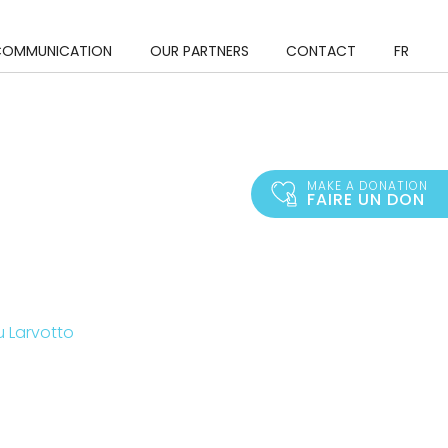
ng
COMMUNICATION
OUR PARTNERS
CONTACT
FR
s
MAKE A DONATION
FAIRE UN DON
u Larvotto