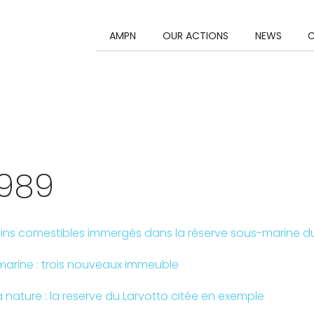
Marine Protected Areas
In the press
Presentation
MPA Scientific monitori
AMPN
OUR ACTIONS
NEWS
Reports
Tribute
MPA Awareness
Scientific publication
Governance
Marine Educative Area
Educational games
Associational life
MEA Actions for the Sea
1989
ursins comestibles immergés dans la réserve sous-marine d
marine : trois nouveaux immeuble
a nature : la reserve du Larvotto citée en exemple