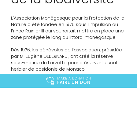
L'Association Monégasque pour la Protection de la
Nature a été fondée en 1975 sous l’impulsion du
Prince Rainier III qui souhaitait mettre en place une
zone protégée le long du littoral monégasque.
Dès 1976, les bénévoles de l'association, présidée
par M. Eugène DEBERNARDI, ont créé la réserve
sous-marine du Larvotto pour préserver le seul
herbier de posidonie de Monaco.
MAKE A DONATION
Face au succès de cette démarche, une
FAIRE UN DON
deuxième réserve a été mise en place en 1986
pour protéger l'unique tombant de coralligène de
la Principauté.
Aujourd'hui, 50 ans plus tard, l'engagement de ces
pionniers de la conservation continue avec le
soutien de Son Altesse Sérénissime le Prince Albert
II de Monaco ainsi que de Sa Fondation et en